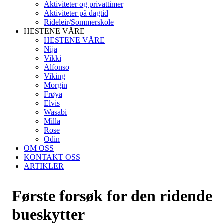
Aktiviteter og privattimer
Aktiviteter på dagtid
Rideleir/Sommerskole
HESTENE VÅRE
HESTENE VÅRE
Nija
Vikki
Alfonso
Viking
Morgin
Frøya
Elvis
Wasabi
Milla
Rose
Odin
OM OSS
KONTAKT OSS
ARTIKLER
Første forsøk for den ridende
bueskytter