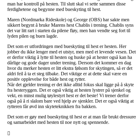
man har kontroll på hesten. Til slutt skal vi sette sammen disse
ferdighetene og begynne med bueskyting til hest.
Maren (Nordmarka Rideskole) og George (OBS) har sakte men
sikkert begynt å bruke Marens hest Chablis i trening. Chablis syns
det var litt rart i starten da pilene fløy, men han vendte seg fort til
lyden pilen og buen lagde.
Det som er utfordringen med bueskyting til hest er hesten. Her
jobber du ikke lenger med et utstyr, men med et levende vesen. Det
er derfor viktig å lytte til hesten og huske på at hester også kan ha
dårlige og gode dager under trening. Dersom det kommer en dag
hvor du merker hesten er litt ekstra følsom for skytingen, så er det
aldri feil å ta et steg tilbake. Det viktige er at dette skal være en
positiv opplevelse for både hest og rytter.
Når det gjelder trening er det ikke alltid fokus skal ligge på å skyte
fra hesteryggen. Det er også viktig at hesten lystrer på sjenkel og
vekt, en minst mulig tøylestyrt hest er det beste! Vi trener derfor
også på å ri slalom bare ved hjelp av sjenkler. Det er også viktig at
rytteren får øvd inn skyteteknikken fra bakken.
Det som er gøy med bueskyting til hest er at man får brukt dressure
og samarbeidet med hesten til noe nytt og spennende.