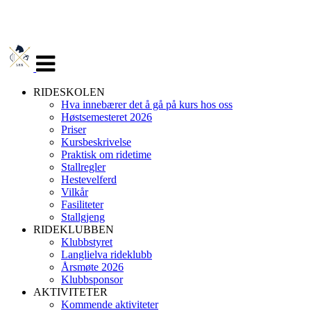
Veksle
navigasjon
RIDESKOLEN
Hva innebærer det å gå på kurs hos oss
Høstsemesteret 2026
Priser
Kursbeskrivelse
Praktisk om ridetime
Stallregler
Hestevelferd
Vilkår
Fasiliteter
Stallgjeng
RIDEKLUBBEN
Klubbstyret
Langlielva rideklubb
Årsmøte 2026
Klubbsponsor
AKTIVITETER
Kommende aktiviteter