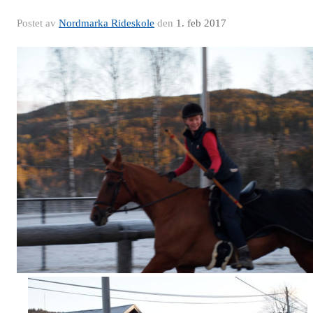
Postet av
Nordmarka Rideskole
den
1. feb 2017