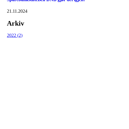
21.11.2024
Arkiv
2022 (2)
Nordmarka Rideskole
Elveliveien 21, 0758 OSLO
Org. nr.: 914 156 645
+ 47 916 74 555
post@nordmarkarideskole.no