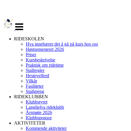
Veksle
navigasjon
RIDESKOLEN
Hva innebærer det å gå på kurs hos oss
Høstsemesteret 2026
Priser
Kursbeskrivelse
Praktisk om ridetime
Stallregler
Hestevelferd
Vilkår
Fasiliteter
Stallgjeng
RIDEKLUBBEN
Klubbstyret
Langlielva rideklubb
Årsmøte 2026
Klubbsponsor
AKTIVITETER
Kommende aktiviteter