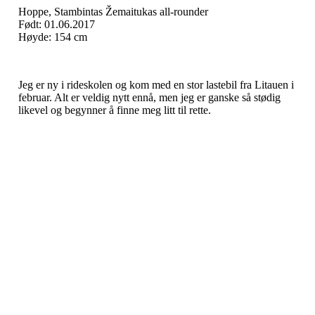
Hoppe, Stambintas Žemaitukas all-rounder
Født: 01.06.2017
Høyde: 154 cm
Jeg er ny i rideskolen og kom med en stor lastebil fra Litauen i
februar. Alt er veldig nytt ennå, men jeg er ganske så stødig
likevel og begynner å finne meg litt til rette.
Nordmarka Rideskole
Elveliveien 21, 0758 OSLO
Org. nr.: 914 156 645