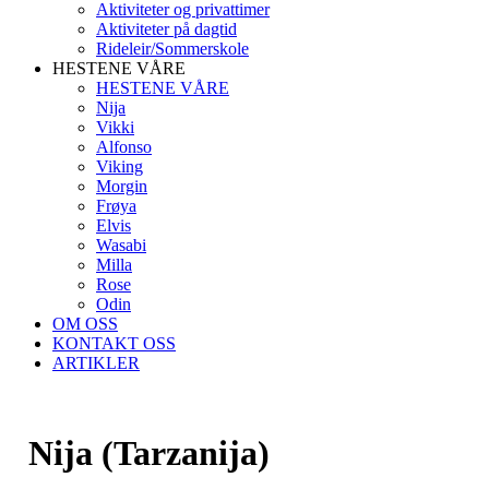
Aktiviteter og privattimer
Aktiviteter på dagtid
Rideleir/Sommerskole
HESTENE VÅRE
HESTENE VÅRE
Nija
Vikki
Alfonso
Viking
Morgin
Frøya
Elvis
Wasabi
Milla
Rose
Odin
OM OSS
KONTAKT OSS
ARTIKLER
Nija (Tarzanija)