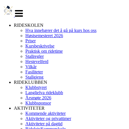
Veksle
navigasjon
RIDESKOLEN
Hva innebærer det å gå på kurs hos oss
Høstsemesteret 2026
Priser
Kursbeskrivelse
Praktisk om ridetime
Stallregler
Hestevelferd
Vilkår
Fasiliteter
Stallgjeng
RIDEKLUBBEN
Klubbstyret
Langlielva rideklubb
Årsmøte 2026
Klubbsponsor
AKTIVITETER
Kommende aktiviteter
Aktiviteter og privattimer
Aktiviteter på dagtid
Rideleir/Sommerskole