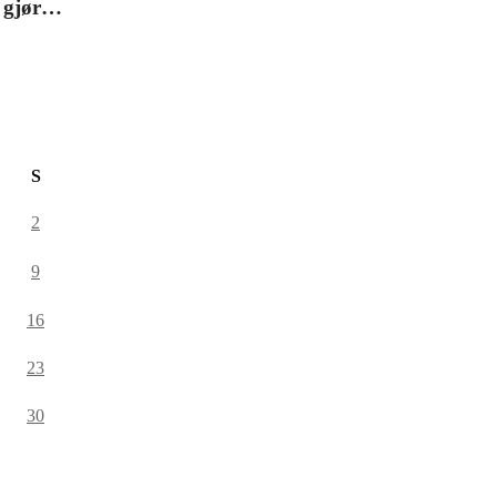
B gjør…
S
2
9
16
23
30