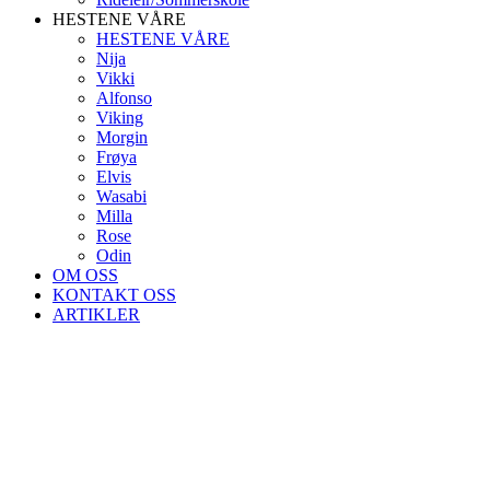
HESTENE VÅRE
HESTENE VÅRE
Nija
Vikki
Alfonso
Viking
Morgin
Frøya
Elvis
Wasabi
Milla
Rose
Odin
OM OSS
KONTAKT OSS
ARTIKLER