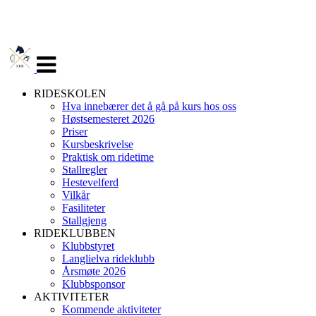
Veksle
navigasjon
RIDESKOLEN
Hva innebærer det å gå på kurs hos oss
Høstsemesteret 2026
Priser
Kursbeskrivelse
Praktisk om ridetime
Stallregler
Hestevelferd
Vilkår
Fasiliteter
Stallgjeng
RIDEKLUBBEN
Klubbstyret
Langlielva rideklubb
Årsmøte 2026
Klubbsponsor
AKTIVITETER
Kommende aktiviteter