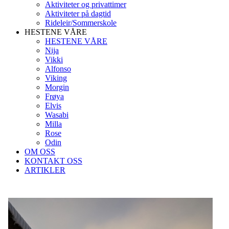
Aktiviteter og privattimer
Aktiviteter på dagtid
Rideleir/Sommerskole
HESTENE VÅRE
HESTENE VÅRE
Nija
Vikki
Alfonso
Viking
Morgin
Frøya
Elvis
Wasabi
Milla
Rose
Odin
OM OSS
KONTAKT OSS
ARTIKLER