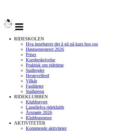
Veksle
navigasjon
RIDESKOLEN
Hva innebærer det å gå på kurs hos oss
Høstsemesteret 2026
Priser
Kursbeskrivelse
Praktisk om ridetime
Stallregler
Hestevelferd
Vilkår
Fasiliteter
Stallgjeng
RIDEKLUBBEN
Klubbstyret
Langlielva rideklubb
Årsmøte 2026
Klubbsponsor
AKTIVITETER
Kommende aktiviteter