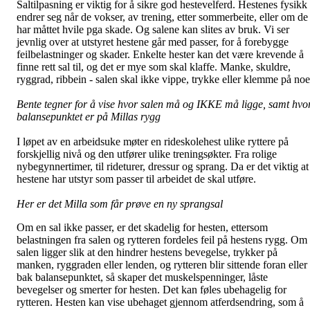
Saltilpasning er viktig for å sikre god hestevelferd. Hestenes fysikk
endrer seg når de vokser, av trening, etter sommerbeite, eller om de
har måttet hvile pga skade. Og salene kan slites av bruk. Vi ser
jevnlig over at utstyret hestene går med passer, for å forebygge
feilbelastninger og skader. Enkelte hester kan det være krevende å
finne rett sal til, og det er mye som skal klaffe. Manke, skuldre,
ryggrad, ribbein - salen skal ikke vippe, trykke eller klemme på noe
Bente tegner for å vise hvor salen må og IKKE må ligge, samt hvo
balansepunktet er på Millas rygg
I løpet av en arbeidsuke møter en rideskolehest ulike ryttere på
forskjellig nivå og den utfører ulike treningsøkter. Fra rolige
nybegynnertimer, til rideturer, dressur og sprang. Da er det viktig at
hestene har utstyr som passer til arbeidet de skal utføre.
Her er det Milla som får prøve en ny sprangsal
Om en sal ikke passer, er det skadelig for hesten, ettersom
belastningen fra salen og rytteren fordeles feil på hestens rygg. Om
salen ligger slik at den hindrer hestens bevegelse, trykker på
manken, ryggraden eller lenden, og rytteren blir sittende foran eller
bak balansepunktet, så skaper det muskelspenninger, låste
bevegelser og smerter for hesten. Det kan føles ubehagelig for
rytteren. Hesten kan vise ubehaget gjennom atferdsendring, som å