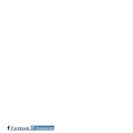
Trykk her for innmelding
Meld deg inn i klubben!
Trykk her for innmelding
Langlielva Rideklubb
Elveliveien 21, 0758 OSLO
Org. nr.: 818 330 782
post@langlielvarideklubb.no
Facebook
Instagram