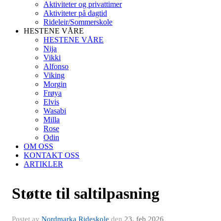
Aktiviteter og privattimer
Aktiviteter på dagtid
Rideleir/Sommerskole
HESTENE VÅRE
HESTENE VÅRE
Nija
Vikki
Alfonso
Viking
Morgin
Frøya
Elvis
Wasabi
Milla
Rose
Odin
OM OSS
KONTAKT OSS
ARTIKLER
Støtte til saltilpasning
Postet av
Nordmarka Rideskole
den
23. feb 2026