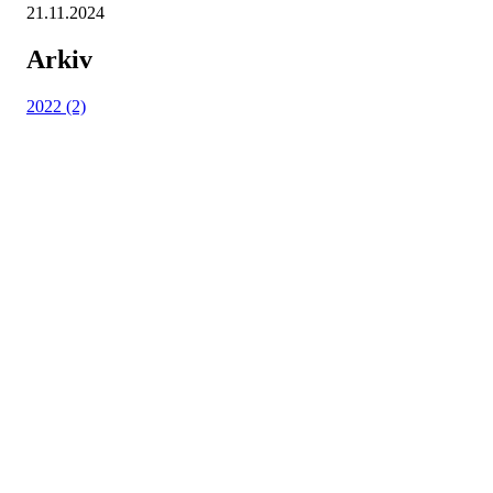
21.11.2024
Arkiv
2022 (2)
Nordmarka Rideskole
Elveliveien 21, 0758 OSLO
Org. nr.: 914 156 645
+ 47 916 74 555
post@nordmarkarideskole.no
Meld deg på kurs!