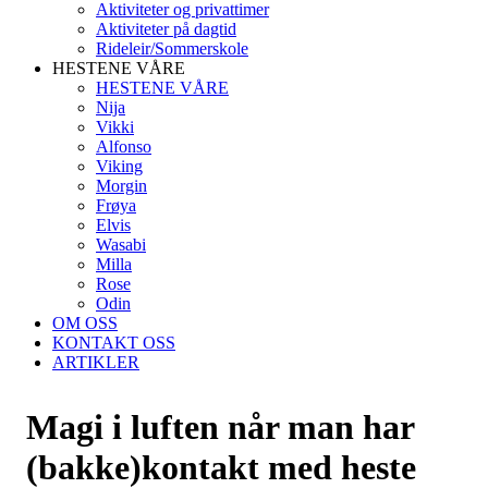
Aktiviteter og privattimer
Aktiviteter på dagtid
Rideleir/Sommerskole
HESTENE VÅRE
HESTENE VÅRE
Nija
Vikki
Alfonso
Viking
Morgin
Frøya
Elvis
Wasabi
Milla
Rose
Odin
OM OSS
KONTAKT OSS
ARTIKLER
Magi i luften når man har
(bakke)kontakt med heste