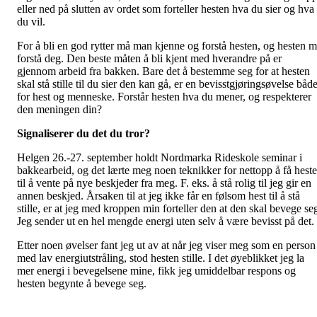
eller ned på slutten av ordet som forteller hesten hva du sier og hva
du vil.
For å bli en god rytter må man kjenne og forstå hesten, og hesten 
forstå deg. Den beste måten å bli kjent med hverandre på er
gjennom arbeid fra bakken. Bare det å bestemme seg for at hesten
skal stå stille til du sier den kan gå, er en bevisstgjøringsøvelse båd
for hest og menneske. Forstår hesten hva du mener, og respekterer
den meningen din?
Signaliserer du det du tror?
Helgen 26.-27. september holdt Nordmarka Rideskole seminar i
bakkearbeid, og det lærte meg noen teknikker for nettopp å få hest
til å vente på nye beskjeder fra meg. F. eks. å stå rolig til jeg gir en
annen beskjed. Årsaken til at jeg ikke får en følsom hest til å stå
stille, er at jeg med kroppen min forteller den at den skal bevege se
Jeg sender ut en hel mengde energi uten selv å være bevisst på det.
Etter noen øvelser fant jeg ut av at når jeg viser meg som en person
med lav energiutstråling, stod hesten stille. I det øyeblikket jeg la
mer energi i bevegelsene mine, fikk jeg umiddelbar respons og
hesten begynte å bevege seg.