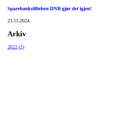
Sparebankstiftelsen DNB gjør det igjen!
21.11.2024
Arkiv
2022 (2)
Nordmarka Rideskole
Elveliveien 21, 0758 OSLO
Org. nr.: 914 156 645
+ 47 916 74 555
post@nordmarkarideskole.no