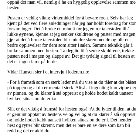
oppnå det man vil, nemlig å ha en hyggelig opplevelse sammen me
hesten.
Pusten er veldig viktig virkemiddel for å bevare roen. Selv har jeg
kjent på det ved flere anledninger når jeg har holdt foredrag for stor
forsamlinger. Det å bruke ett minutt før jeg entrer talerstolen til å
lukke øynene, kjenne at jeg senker skuldrene og puster med magen
gjør at det å bruke talerstolen blir mindre skremmende og blir en
bedre opplevelser for dem som sitter i salen. Samme teknikk går å
bruke sammen med hesten. Ta deg tid til å senke skuldrene, trekke
pusten ned i magen og slappe av. Det gir tydelig signal til hesten at
det er ingen farer på ferde.
Vidar Hansen sier i et intervju i lederen.no:
«For å framstå som en sterk leder må du vise at du tåler at det blåse
på toppen og at du er mentalt sterk. Altså at ingenting kan vippe de
av pinnen, og du klarer å stå oppreist og holde hodet kaldt uansett
hvilken situasjon du er i.»
Slik er det viktig å framstå for hesten også. At du lytter til den, at d
er genuint opptatt av hestens ve og vel og at du klarer å stå oppreist
og holde hodet kaldt uansett hvilken situasjon du er i. Det hender
hest og rytter blir skremt, men det er bare en av dere som kan bli
redd og det er aldri du.