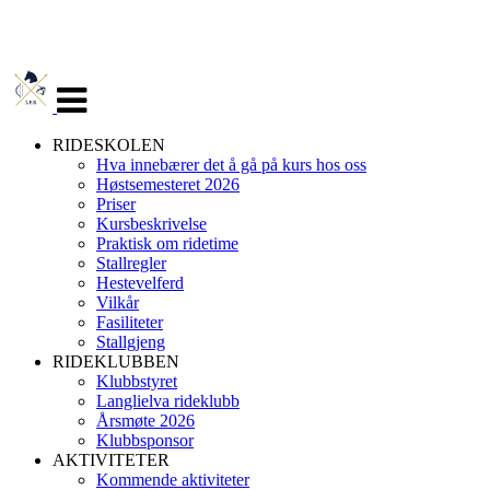
Veksle
navigasjon
RIDESKOLEN
Hva innebærer det å gå på kurs hos oss
Høstsemesteret 2026
Priser
Kursbeskrivelse
Praktisk om ridetime
Stallregler
Hestevelferd
Vilkår
Fasiliteter
Stallgjeng
RIDEKLUBBEN
Klubbstyret
Langlielva rideklubb
Årsmøte 2026
Klubbsponsor
AKTIVITETER
Kommende aktiviteter