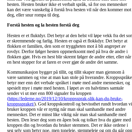
hesten. Hesten bruker ikke et verbalt språk, så for oss mennesker
kan det være vanskelig å forstå hva hesten vil når den kommer mot
deg, eller snur rompa til deg.
Forstå hesten og la hesten forstå deg
Hesten er et fluktdyr. Det betyr at den helst vil løpe vekk fra det so
er skremmende og farlig. Hesten er også et flokkdyr. Det betyr at
flokken er familien, den som er tryggheten mot å bli angrepet av
rovdyr. Derfor følger hesten oppmerksomt med på hva de andre i
flokken gjør. Hvis en hest blir skremt følger de andre etter, eller når
en hest stopper for at faren er over gjør de andre det samme.
Kommunikasjon bygger på tillit, og tillit skaper man gjennom å
være sammen og vise at man kan stole på hverandre. Kroppsspråke
betyr mer enn det verbale språket i møte med andre mennesker, og
spesielt mye i møte med hesten. I løpet av en halvtimes samtale
sender vi ut mer enn 800 signaler fra kroppen
(
https://lederne.no/2019/12/10/kroppssprak-slik-kan-du-bruke-
kroppsspraket/
). God kroppskontroll og bevissthet rundt hvordan vi
bruker kroppen vår er nyttig når man skal samhandle med andre
mennesker. Det er minst like viktig når man skal samhandle med
hesten. Den leser deg som en åpen bok og tolker hva du gjøre med
kroppen din og hvordan du bruker stemmen. Det er ikke ordene i
seg selv som betyr noe, men toneleie, stemmeleie og om du går op