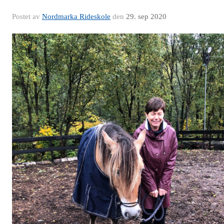
Postet av
Nordmarka Rideskole
den
29. sep 2020