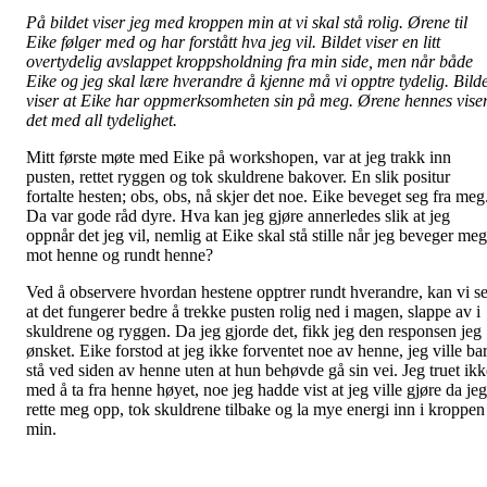
På bildet viser jeg med kroppen min at vi skal stå rolig. Ørene til
Eike følger med og har forstått hva jeg vil. Bildet viser en litt
overtydelig avslappet kroppsholdning fra min side, men når både
Eike og jeg skal lære hverandre å kjenne må vi opptre tydelig. Bilde
viser at Eike har oppmerksomheten sin på meg. Ørene hennes vise
det med all tydelighet.
Mitt første møte med Eike på workshopen, var at jeg trakk inn
pusten, rettet ryggen og tok skuldrene bakover. En slik positur
fortalte hesten; obs, obs, nå skjer det noe. Eike beveget seg fra meg
Da var gode råd dyre. Hva kan jeg gjøre annerledes slik at jeg
oppnår det jeg vil, nemlig at Eike skal stå stille når jeg beveger meg
mot henne og rundt henne?
Ved å observere hvordan hestene opptrer rundt hverandre, kan vi s
at det fungerer bedre å trekke pusten rolig ned i magen, slappe av i
skuldrene og ryggen. Da jeg gjorde det, fikk jeg den responsen jeg
ønsket. Eike forstod at jeg ikke forventet noe av henne, jeg ville ba
stå ved siden av henne uten at hun behøvde gå sin vei. Jeg truet ikk
med å ta fra henne høyet, noe jeg hadde vist at jeg ville gjøre da jeg
rette meg opp, tok skuldrene tilbake og la mye energi inn i kroppen
min.