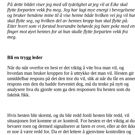
På dette bildet viser jeg med all tydelighet at jeg vil at Eike skal
flytte forparten vekk fra meg. Jeg har lagt mye energi i bevegelsene
og bruker hendene mine til å vise henne både hvilken vei jeg vil hu
skal flytte seg, og hvilken del av hennes kropp hun skal flytte på.
Etter hvert som vi forstod hverandre behøvde jeg bare peke med en
finger mot øyet hennes for at hun skulle flytte forparten vekk fra
meg.
Bli en trygg leder
Når du står overfor en hest er det viktig å vite hva man vil, og
hvordan man bruker kroppen for å uttrykke det man vil. Hesten gir
umiddelbar respons på det den tror du vil, slik at når du får en anne
respons enn den du hadde forventet deg, må du tenke på nytt og
analysere hva du gjorde som ga den responsen fra hesten som du
faktisk fikk.
Hvis hesten blir skremt, og du blir redd fordi hesten blir redd, vil
situasjonen fort komme ut av kontroll. For hesten er det viktig at du
bevarer roen og dermed signaliserer at faren er over, eller at det ikk
er noe å være redd for. Da er det lettere å gjenvinne kontrollen og