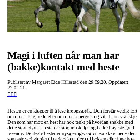
Magi i luften når man har
(bakke)kontakt med heste
Publisert av Margaret Eide Hillestad den 29.09.20. Oppdatert
23.02.21.
Hesten er en kløpper til å lese kroppsspråk. Den forstår veldig fort
om du er rolig, redd eller om du er energisk og vil at noe skal skje.
Den som har møtt en hest har nok tenkt på hvordan snakke med
dette store dyret. Hesten er stor, muskuløs og i aller høyeste grad
levende. De fleste hester er nysgjerrige, og vil «snakke med» den
som står ved gjerdet til paddocken, døra til boksen eller inne hos