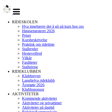
Veksle
navigasjon
RIDESKOLEN
Hva innebærer det å gå på kurs hos oss
Høstsemesteret 2026
Priser
Kursbeskrivelse
Praktisk om ridetime
Stallregler
Hestevelferd
Vilkår
Fasiliteter
Stallgjeng
RIDEKLUBBEN
Klubbstyret
Langlielva rideklubb
Årsmøte 2026
Klubbsponsor
AKTIVITETER
Kommende aktiviteter
Aktiviteter og privattimer
Aktiviteter på dagtid
Rideleir/Sommerskole