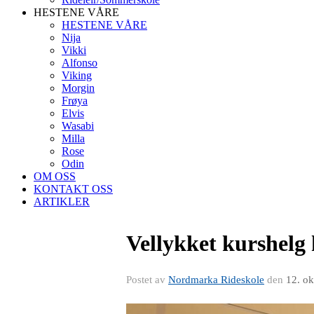
HESTENE VÅRE
HESTENE VÅRE
Nija
Vikki
Alfonso
Viking
Morgin
Frøya
Elvis
Wasabi
Milla
Rose
Odin
OM OSS
KONTAKT OSS
ARTIKLER
Vellykket kurshelg
Postet av
Nordmarka Rideskole
den
12. ok