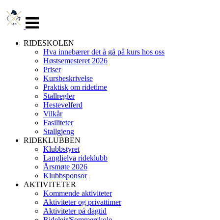
Veksle
navigasjon
RIDESKOLEN
Hva innebærer det å gå på kurs hos oss
Høstsemesteret 2026
Priser
Kursbeskrivelse
Praktisk om ridetime
Stallregler
Hestevelferd
Vilkår
Fasiliteter
Stallgjeng
RIDEKLUBBEN
Klubbstyret
Langlielva rideklubb
Årsmøte 2026
Klubbsponsor
AKTIVITETER
Kommende aktiviteter
Aktiviteter og privattimer
Aktiviteter på dagtid
Rideleir/Sommerskole