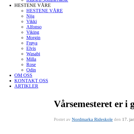
HESTENE VÅRE
HESTENE VÅRE
Nija
Vikki
Alfonso
Viking
Morgin
Frøya
Elvis
Wasabi
Milla
Rose
Odin
OM OSS
KONTAKT OSS
ARTIKLER
Vårsemesteret er i 
Postet av
Nordmarka Rideskole
den
17. ja