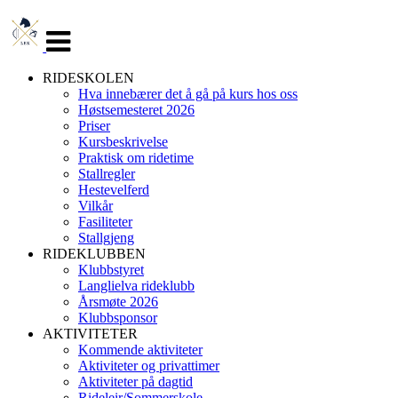
Veksle
navigasjon
RIDESKOLEN
Hva innebærer det å gå på kurs hos oss
Høstsemesteret 2026
Priser
Kursbeskrivelse
Praktisk om ridetime
Stallregler
Hestevelferd
Vilkår
Fasiliteter
Stallgjeng
RIDEKLUBBEN
Klubbstyret
Langlielva rideklubb
Årsmøte 2026
Klubbsponsor
AKTIVITETER
Kommende aktiviteter
Aktiviteter og privattimer
Aktiviteter på dagtid
Rideleir/Sommerskole