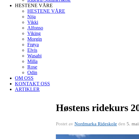
HESTENE VÅRE
HESTENE VÅRE
Nija
Vikki
Alfonso
Viking
Morgin
Frøya
Elvis
Wasabi
Milla
Rose
Odin
OM OSS
KONTAKT OSS
ARTIKLER
Høstens ridekurs 2
Postet av
Nordmarka Rideskole
den
5. ma