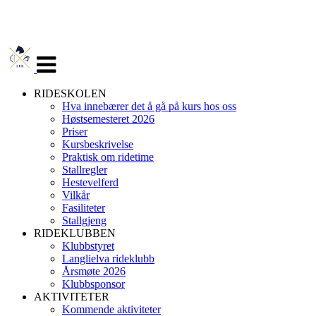
Veksle
navigasjon
RIDESKOLEN
Hva innebærer det å gå på kurs hos oss
Høstsemesteret 2026
Priser
Kursbeskrivelse
Praktisk om ridetime
Stallregler
Hestevelferd
Vilkår
Fasiliteter
Stallgjeng
RIDEKLUBBEN
Klubbstyret
Langlielva rideklubb
Årsmøte 2026
Klubbsponsor
AKTIVITETER
Kommende aktiviteter