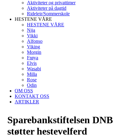
Aktiviteter og privattimer
Aktiviteter på dagtid
Rideleir/Sommerskole
HESTENE VÅRE
HESTENE VÅRE
Nija
Vikki
Alfonso
Viking
Morgin
Frøya
Elvis
Wasabi
Milla
Rose
Odin
OM OSS
KONTAKT OSS
ARTIKLER
Sparebankstiftelsen DNB
støtter hestevelferd