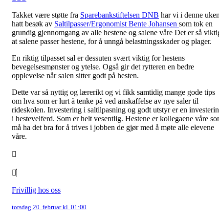
Takket være støtte fra
Sparebankstiftelsen DNB
har vi i denne uke
hatt besøk av
Saltilpasser/Ergonomist Bente Johansen
som tok en
grundig gjennomgang av alle hestene og salene våre
Det er så vikti
at salene passer hestene, for å unngå belastningsskader og plager.
En riktig tilpasset sal er dessuten svært viktig for hestens
bevegelsesmønster og ytelse. Også gir det rytteren en bedre
opplevelse når salen sitter godt på hesten.
Dette var så nyttig og lærerikt og vi fikk
samtidig mange gode tips
om hva som er lurt å tenke på ved anskaffelse av nye saler til
rideskolen. Inv
estering i saltilpasning og godt utstyr er en investeri
i hestevelferd. Som er helt vesentlig. Hestene er kollegaene våre s
må ha det bra for å trives i jobben de gjør med å møte alle
elevene
våre.
Frivillig hos oss
torsdag 20. februar kl. 01:00