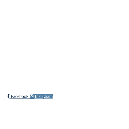
Meld deg inn i klubben!
Trykk her for innmelding
Langlielva Rideklubb
Elveliveien 21, 0758 OSLO
Org. nr.: 818 330 782
post@langlielvarideklubb.no
Facebook
Instagram