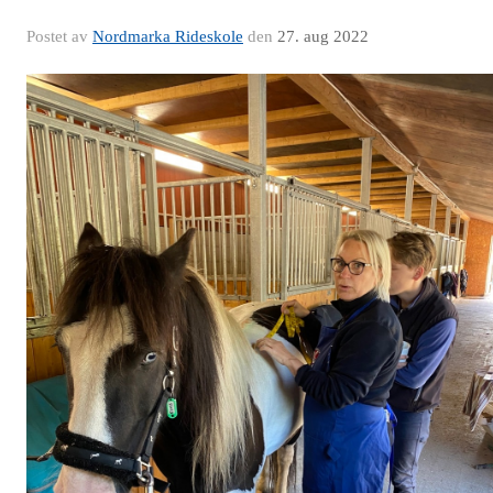
Postet av
Nordmarka Rideskole
den
27. aug 2022