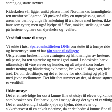
sprang og starte stevner.
Rideskolen vår ligger unikt plassert med Nordmarkas turmuligheter
rett utenfor stalldørene. Vi ønsker å tilby en møteplass og sosial
arena der barn og unge får anledning til å arbeide med hesten; ikke
bare som rytter, men også hjelpe til å fôre, møkke, stelle og ta vare
på hestene, og lære om dyrehelse og -velferd.
Verdifull støtte til utstyr
Vi søkte i høst
Sparebankstiftelsen DNB
om støtte til å fornye ride-
og hesteutstyr, som vi har
fått støtte til tidligere
.
Utstyret som brukes i undervisningen og håndteringen av hestene,
må passe, ha rett størrelse og være i god stand. I rideskolen har vi
utlånsutstyr til våre elever og kunder, og alt ustyret som brukes
under trening og håndtering av hestene, brukes i all slags vær, hele
året. Da blir det slitasje, og det er behov for utskiftning og påfyll
med jevne mellomrom. Det blir fort summer av det, så denne støtte
er verdifull!
Utlånsutstyr
Det er en selvfølge for oss å kunne låne ut utstyr til elever og kunde
som besøker oss. Det har vi gjort i mange år og det syns vi er viktig
Det er unødvendig å skulle kjøpe ny hjelm, ridestøvler og
sikkerhetsvest til en enkelt ridetime, da er det bedre å kunne låne til