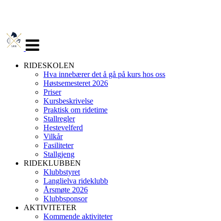
Veksle
navigasjon
RIDESKOLEN
Hva innebærer det å gå på kurs hos oss
Høstsemesteret 2026
Priser
Kursbeskrivelse
Praktisk om ridetime
Stallregler
Hestevelferd
Vilkår
Fasiliteter
Stallgjeng
RIDEKLUBBEN
Klubbstyret
Langlielva rideklubb
Årsmøte 2026
Klubbsponsor
AKTIVITETER
Kommende aktiviteter