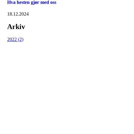
Hva hesten gjør med oss
18.12.2024
Arkiv
2022 (2)
Nordmarka Rideskole
Elveliveien 21, 0758 OSLO
Org. nr.: 914 156 645
+ 47 916 74 555
post@nordmarkarideskole.no