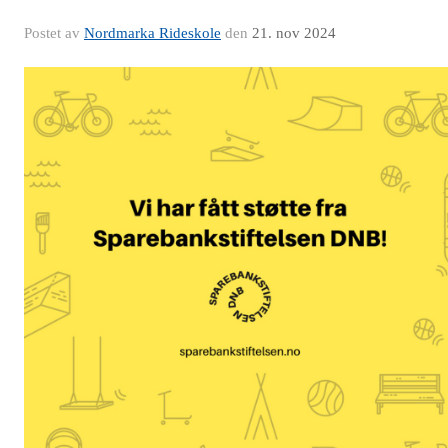
Postet av
Nordmarka Rideskole
den
21. nov 2024