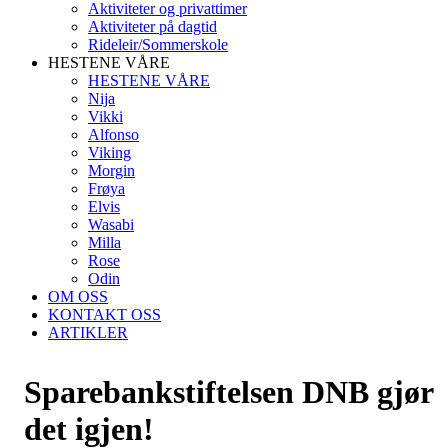
Aktiviteter og privattimer
Aktiviteter på dagtid
Rideleir/Sommerskole
HESTENE VÅRE
HESTENE VÅRE
Nija
Vikki
Alfonso
Viking
Morgin
Frøya
Elvis
Wasabi
Milla
Rose
Odin
OM OSS
KONTAKT OSS
ARTIKLER
Sparebankstiftelsen DNB gjør
det igjen!