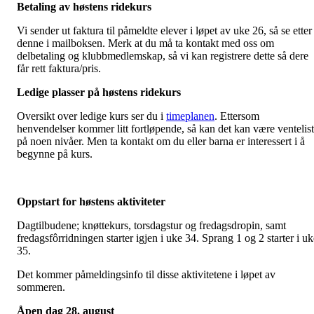
Betaling av høstens ridekurs
Vi sender ut faktura til påmeldte elever i løpet av uke 26, så se etter
denne i mailboksen. Merk at du må ta kontakt med oss om
delbetaling og klubbmedlemskap, så vi kan registrere dette så dere
får rett faktura/pris.
Ledige plasser på høstens ridekurs
Oversikt over ledige kurs ser du i
timeplanen
. Ettersom
henvendelser kommer litt fortløpende, så kan det kan være ventelis
på noen nivåer. Men ta kontakt om du eller barna er interessert i å
begynne på kurs.
Oppstart for høstens aktiviteter
Dagtilbudene; knøttekurs, torsdagstur og fredagsdropin, samt
fredagsfôrridningen starter igjen i uke 34. Sprang 1 og 2 starter i uk
35.
Det kommer påmeldingsinfo til disse aktivitetene i løpet av
sommeren.
Åpen dag 28. august