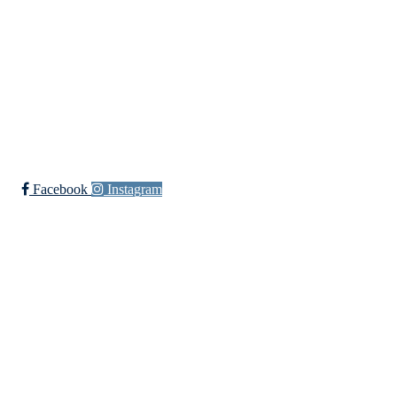
Langlielva Rideklubb
Elveliveien 21, 0758 OSLO
Org. nr.: 818 330 782
post@langlielvarideklubb.no
Facebook
Instagram