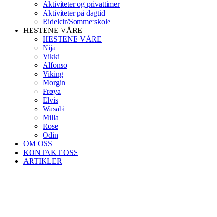
Aktiviteter og privattimer
Aktiviteter på dagtid
Rideleir/Sommerskole
HESTENE VÅRE
HESTENE VÅRE
Nija
Vikki
Alfonso
Viking
Morgin
Frøya
Elvis
Wasabi
Milla
Rose
Odin
OM OSS
KONTAKT OSS
ARTIKLER