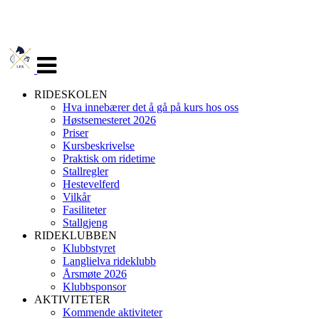
Veksle
navigasjon
RIDESKOLEN
Hva innebærer det å gå på kurs hos oss
Høstsemesteret 2026
Priser
Kursbeskrivelse
Praktisk om ridetime
Stallregler
Hestevelferd
Vilkår
Fasiliteter
Stallgjeng
RIDEKLUBBEN
Klubbstyret
Langlielva rideklubb
Årsmøte 2026
Klubbsponsor
AKTIVITETER
Kommende aktiviteter