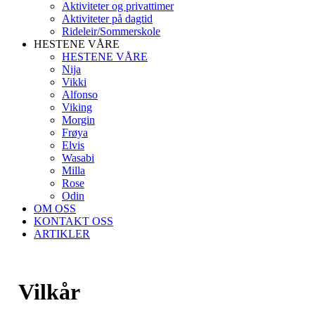
Aktiviteter og privattimer
Aktiviteter på dagtid
Rideleir/Sommerskole
HESTENE VÅRE
HESTENE VÅRE
Nija
Vikki
Alfonso
Viking
Morgin
Frøya
Elvis
Wasabi
Milla
Rose
Odin
OM OSS
KONTAKT OSS
ARTIKLER
Vilkår