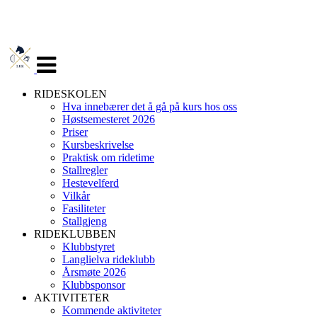
Veksle
navigasjon
RIDESKOLEN
Hva innebærer det å gå på kurs hos oss
Høstsemesteret 2026
Priser
Kursbeskrivelse
Praktisk om ridetime
Stallregler
Hestevelferd
Vilkår
Fasiliteter
Stallgjeng
RIDEKLUBBEN
Klubbstyret
Langlielva rideklubb
Årsmøte 2026
Klubbsponsor
AKTIVITETER
Kommende aktiviteter