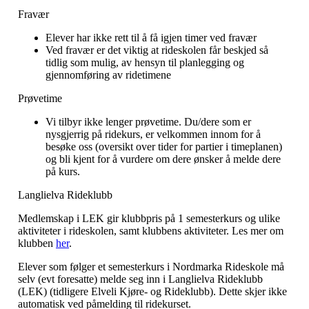
Fravær
Elever har ikke rett til å få igjen timer ved fravær
Ved fravær er det viktig at rideskolen får beskjed så
tidlig som mulig, av hensyn til planlegging og
gjennomføring av ridetimene
Prøvetime
Vi tilbyr ikke lenger prøvetime. Du/dere som er
nysgjerrig på ridekurs, er velkommen innom for å
besøke oss (oversikt over tider for partier i timeplanen)
og bli kjent for å vurdere om dere ønsker å melde dere
på kurs.
Langlielva Rideklubb
Medlemskap i LEK gir klubbpris på 1 semesterkurs og ulike
aktiviteter i rideskolen, samt klubbens aktiviteter. Les mer om
klubben
her
.
Elever som følger et semesterkurs i Nordmarka Rideskole må
selv (evt foresatte) melde seg inn i Langlielva Rideklubb
(LEK) (tidligere Elveli Kjøre- og Rideklubb). Dette skjer ikke
automatisk ved påmelding til ridekurset.