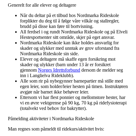
Generelt for alle elever og deltagere
Når du deltar på et tilbud hos Nordmarka Rideskole
forplikter du deg til å følge våre vilkår og stallregler,
brudd på disse kan føre til bortvisning.
All ferdsel i og rundt Nordmarka Rideskole og på Elveli
Hestesportsenter sitt område, skjer på eget ansvar.
Nordmarka Rideskole kan ikke holdes ansvarlig for
skader og ulykker med unntak av grov uforstand fra
Nordmarka Rideskole sin side.
Elever og deltagere må skaffe egen forsikring mot
skader og ulykker (barn under 13 år er forsikret
gjennom
Norges Idrettsforbund
dersom de melder seg
inn i Langlielva Rideklubb).
Alle som rir på nybegynner barnepartier må stille med
egen leier, som holder/leier hesten på timen. Instruktøren
avgjør når barnet ikke behøver leier.
Ettersom vi har flest ponnier og mellomstore hester, har
vi en øvre vektgrense på 90 kg, 70 kg på ridefysioterapi
(totalvekt ved behov for bakrytter).
Påmelding aktiviteter i Nordmarka Rideskole
Man regnes som påmeldt til ridekurs/aktivitet hvis: