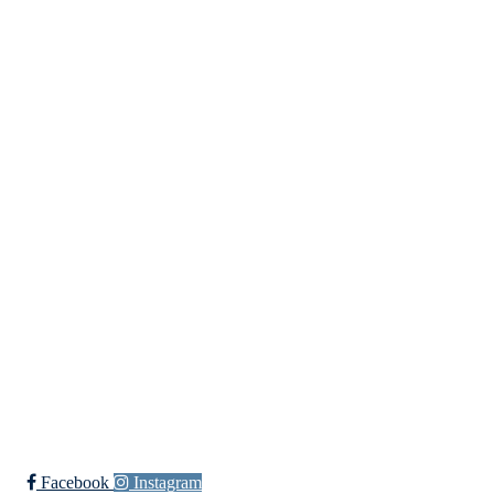
Trykk her for innmelding
Meld deg inn i klubben!
Trykk her for innmelding
Langlielva Rideklubb
Elveliveien 21, 0758 OSLO
Org. nr.: 818 330 782
post@langlielvarideklubb.no
Facebook
Instagram