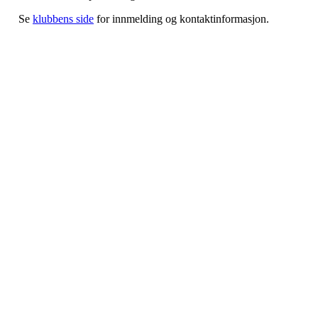
Se
klubbens side
for innmelding og kontaktinformasjon.
Nordmarka Rideskole
Elveliveien 21, 0758 OSLO
Org. nr.: 914 156 645
+ 47 916 74 555
post@nordmarkarideskole.no
Meld deg på kurs!