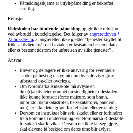
Påmeldingsskjema er utfylt/påmelding er bekreftet
skriftlig.
Refusjon
Rideskolen har bindende påmelding
og gir ikke refusjon
ved avbrudd i kursdeltagelse. Det følger av
angrerettloven §
22 bokstav m
, at angreretten ikke gjelder "tjenester knyttet til
fritidsaktiviteter når det i avtalen er fastsatt en bestemt dato
eller et bestemt tidsrom for utførelsen av slike tjenester" .
Ansvar
Elever og deltagere er ikke ansvarlig for eventuelle
skader på hest og utstyr, utenom hvis de viser grov
uforstand og/eller overlegg.
Om Nordmarka Rideskole må avlyse en
time(r)/aktiviteter grunnet omstendigheter rideskolen
ikke kunne forutsett (force majeure, som brann,
innbrudd, naturkatastrofer, helsekatatrofer, pandemi,
mm), er ikke dette grunn for refusjon eller erstatning.
Dersom en instruktør blir syk, skadet eller er forhindret
fra å komme til undervisning, vil Nordmarka Rideskole
forsøke å skaffe vikar. Dersom det ikke lar seg gjøre,
skal elevene få beskjed om deres time blir avlyst.