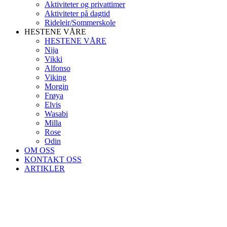
Aktiviteter og privattimer
Aktiviteter på dagtid
Rideleir/Sommerskole
HESTENE VÅRE
HESTENE VÅRE
Nija
Vikki
Alfonso
Viking
Morgin
Frøya
Elvis
Wasabi
Milla
Rose
Odin
OM OSS
KONTAKT OSS
ARTIKLER