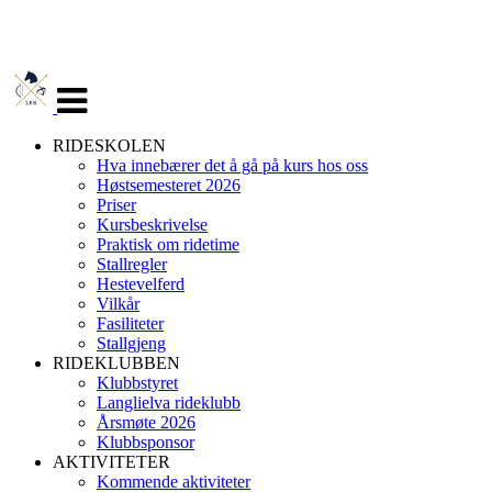
Veksle
navigasjon
RIDESKOLEN
Hva innebærer det å gå på kurs hos oss
Høstsemesteret 2026
Priser
Kursbeskrivelse
Praktisk om ridetime
Stallregler
Hestevelferd
Vilkår
Fasiliteter
Stallgjeng
RIDEKLUBBEN
Klubbstyret
Langlielva rideklubb
Årsmøte 2026
Klubbsponsor
AKTIVITETER
Kommende aktiviteter