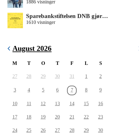
1886 visninger
Sparebankstiftelsen DNB gjør…
1610 visninger
August 2026
M
T
O
T
F
L
S
27
28
29
30
31
1
2
3
4
5
6
7
8
9
10
11
12
13
14
15
16
17
18
19
20
21
22
23
24
25
26
27
28
29
30