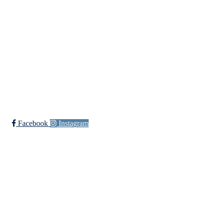
Trykk her for innmelding
Langlielva Rideklubb
Elveliveien 21, 0758 OSLO
Org. nr.: 818 330 782
post@langlielvarideklubb.no
Facebook
Instagram