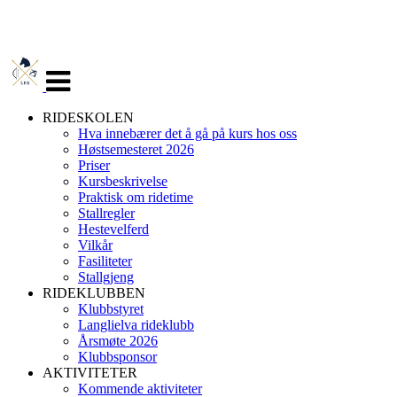
Veksle
navigasjon
RIDESKOLEN
Hva innebærer det å gå på kurs hos oss
Høstsemesteret 2026
Priser
Kursbeskrivelse
Praktisk om ridetime
Stallregler
Hestevelferd
Vilkår
Fasiliteter
Stallgjeng
RIDEKLUBBEN
Klubbstyret
Langlielva rideklubb
Årsmøte 2026
Klubbsponsor
AKTIVITETER
Kommende aktiviteter