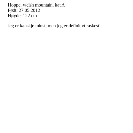
Hoppe, welsh mountain, kat A
Født: 27.05.2012
Høyde: 122 cm
Jeg er kanskje minst, men jeg er definitivt raskest!
Nordmarka Rideskole
Elveliveien 21, 0758 OSLO
Org. nr.: 914 156 645
+ 47 916 74 555
post@nordmarkarideskole.no