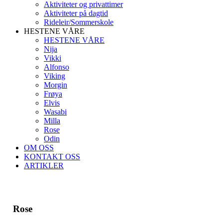
Aktiviteter og privattimer
Aktiviteter på dagtid
Rideleir/Sommerskole
HESTENE VÅRE
HESTENE VÅRE
Nija
Vikki
Alfonso
Viking
Morgin
Frøya
Elvis
Wasabi
Milla
Rose
Odin
OM OSS
KONTAKT OSS
ARTIKLER
Rose