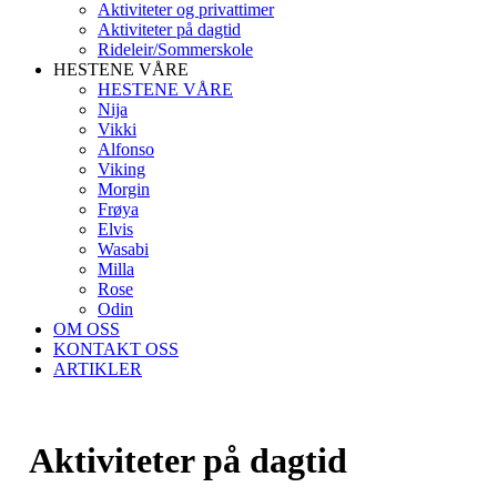
Aktiviteter og privattimer
Aktiviteter på dagtid
Rideleir/Sommerskole
HESTENE VÅRE
HESTENE VÅRE
Nija
Vikki
Alfonso
Viking
Morgin
Frøya
Elvis
Wasabi
Milla
Rose
Odin
OM OSS
KONTAKT OSS
ARTIKLER
Aktiviteter på dagtid