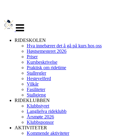
Veksle
navigasjon
RIDESKOLEN
Hva innebærer det å gå på kurs hos oss
Høstsemesteret 2026
Priser
Kursbeskrivelse
Praktisk om ridetime
Stallregler
Hestevelferd
Vilkår
Fasiliteter
Stallgjeng
RIDEKLUBBEN
Klubbstyret
Langlielva rideklubb
Årsmøte 2026
Klubbsponsor
AKTIVITETER
Kommende aktiviteter