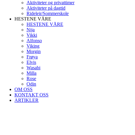
Aktiviteter og privattimer
Aktiviteter på dagtid
Rideleir/Sommerskole
HESTENE VÅRE
HESTENE VÅRE
Nija
Vikki
Alfonso
Viking
Morgin
Frøya
Elvis
Wasabi
Milla
Rose
Odin
OM OSS
KONTAKT OSS
ARTIKLER