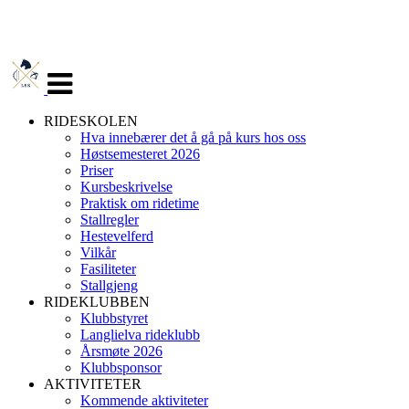
Veksle
navigasjon
RIDESKOLEN
Hva innebærer det å gå på kurs hos oss
Høstsemesteret 2026
Priser
Kursbeskrivelse
Praktisk om ridetime
Stallregler
Hestevelferd
Vilkår
Fasiliteter
Stallgjeng
RIDEKLUBBEN
Klubbstyret
Langlielva rideklubb
Årsmøte 2026
Klubbsponsor
AKTIVITETER
Kommende aktiviteter