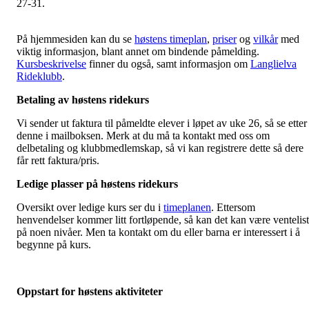
27-31.
På hjemmesiden kan du se
høstens timeplan
,
priser
og
vilkår
med
viktig informasjon, blant annet om bindende påmelding.
Kursbeskrivelse
finner du også, samt informasjon om
Langlielva
Rideklubb
.
Betaling av høstens ridekurs
Vi sender ut faktura til påmeldte elever i løpet av uke 26, så se etter
denne i mailboksen. Merk at du må ta kontakt med oss om
delbetaling og klubbmedlemskap, så vi kan registrere dette så dere
får rett faktura/pris.
Ledige plasser på høstens ridekurs
Oversikt over ledige kurs ser du i
timeplanen
. Ettersom
henvendelser kommer litt fortløpende, så kan det kan være ventelis
på noen nivåer. Men ta kontakt om du eller barna er interessert i å
begynne på kurs.
Oppstart for høstens aktiviteter