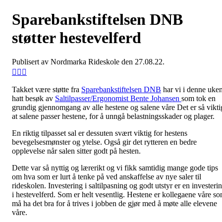
Sparebankstiftelsen DNB
støtter hestevelferd
Publisert av Nordmarka Rideskole den 27.08.22.
Takket være støtte fra
Sparebankstiftelsen DNB
har vi i denne uke
hatt besøk av
Saltilpasser/Ergonomist Bente Johansen
som tok en
grundig gjennomgang av alle hestene og salene våre
Det er så vikti
at salene passer hestene, for å unngå belastningsskader og plager.
En riktig tilpasset sal er dessuten svært viktig for hestens
bevegelsesmønster og ytelse. Også gir det rytteren en bedre
opplevelse når salen sitter godt på hesten.
Dette var så nyttig og lærerikt og vi fikk
samtidig mange gode tips
om hva som er lurt å tenke på ved anskaffelse av nye saler til
rideskolen. Inv
estering i saltilpasning og godt utstyr er en investeri
i hestevelferd. Som er helt vesentlig. Hestene er kollegaene våre s
må ha det bra for å trives i jobben de gjør med å møte alle
elevene
våre.