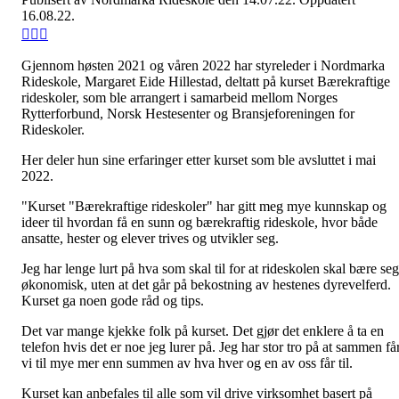
16.08.22.
Gjennom høsten 2021 og våren 2022 har styreleder i Nordmarka
Rideskole, Margaret Eide Hillestad, deltatt på kurset Bærekraftige
rideskoler, som ble arrangert i samarbeid mellom Norges
Rytterforbund, Norsk Hestesenter og Bransjeforeningen for
Rideskoler.
Her deler hun sine erfaringer etter kurset som ble avsluttet i mai
2022.
"Kurset "Bærekraftige rideskoler" har gitt meg mye kunnskap og
ideer til hvordan få en sunn og bærekraftig rideskole, hvor både
ansatte, hester og elever trives og utvikler seg.
Jeg har lenge lurt på hva som skal til for at rideskolen skal bære seg
økonomisk, uten at det går på bekostning av hestenes dyrevelferd.
Kurset ga noen gode råd og tips.
Det var mange kjekke folk på kurset. Det gjør det enklere å ta en
telefon hvis det er noe jeg lurer på. Jeg har stor tro på at sammen få
vi til mye mer enn summen av hva hver og en av oss får til.
Kurset kan anbefales til alle som vil drive virksomhet basert på