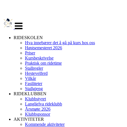
Veksle
navigasjon
RIDESKOLEN
Hva innebærer det å gå på kurs hos oss
Høstsemesteret 2026
Priser
Kursbeskrivelse
Praktisk om ridetime
Stallregler
Hestevelferd
Vilkår
Fasiliteter
Stallgjeng
RIDEKLUBBEN
Klubbstyret
Langlielva rideklubb
Årsmøte 2026
Klubbsponsor
AKTIVITETER
Kommende aktiviteter