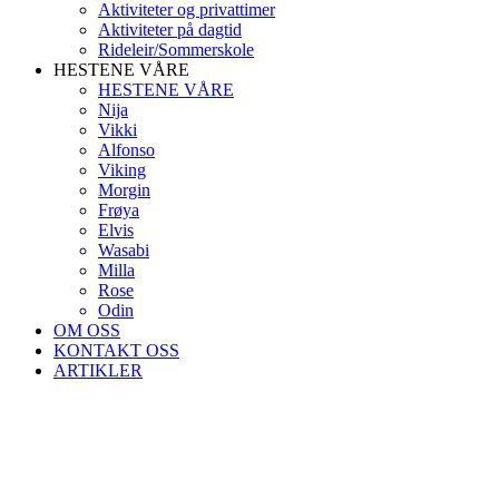
Aktiviteter og privattimer
Aktiviteter på dagtid
Rideleir/Sommerskole
HESTENE VÅRE
HESTENE VÅRE
Nija
Vikki
Alfonso
Viking
Morgin
Frøya
Elvis
Wasabi
Milla
Rose
Odin
OM OSS
KONTAKT OSS
ARTIKLER