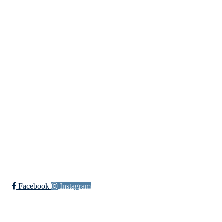
Meld deg inn i klubben!
Trykk her for innmelding
Langlielva Rideklubb
Elveliveien 21, 0758 OSLO
Org. nr.: 818 330 782
post@langlielvarideklubb.no
Facebook
Instagram