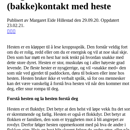
(bakke)kontakt med heste
Publisert av Margaret Eide Hillestad den 29.09.20. Oppdatert
23.02.21.
Hesten er en kløpper til å lese kroppsspråk. Den forstår veldig fort
om du er rolig, redd eller om du er energisk og vil at noe skal skje.
Den som har møtt en hest har nok tenkt på hvordan snakke med
dette store dyret. Hesten er stor, muskuløs og i aller høyeste grad
levende. De fleste hester er nysgjerrige, og vil «snakke med» den
som står ved gjerdet til paddocken, døra til boksen eller inne hos
hesten. Hesten bruker ikke et verbalt språk, så for oss mennesker
kan det være vanskelig å forstå hva hesten vil når den kommer mot
deg, eller snur rompa til deg.
Forstå hesten og la hesten forstå deg
Hesten er et fluktdyr. Det betyr at den helst vil løpe vekk fra det so
er skremmende og farlig. Hesten er også et flokkdyr. Det betyr at
flokken er familien, den som er tryggheten mot å bli angrepet av
rovdyr. Derfor følger hesten oppmerksomt med på hva de andre i
flokken gjør. Hvis en hest blir skremt følger de andre etter, eller når