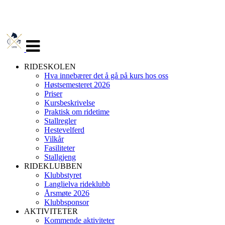
Veksle
navigasjon
RIDESKOLEN
Hva innebærer det å gå på kurs hos oss
Høstsemesteret 2026
Priser
Kursbeskrivelse
Praktisk om ridetime
Stallregler
Hestevelferd
Vilkår
Fasiliteter
Stallgjeng
RIDEKLUBBEN
Klubbstyret
Langlielva rideklubb
Årsmøte 2026
Klubbsponsor
AKTIVITETER
Kommende aktiviteter