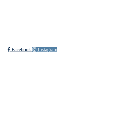
Elveliveien 21, 0758 OSLO
Org. nr.: 818 330 782
post@langlielvarideklubb.no
Facebook
Instagram