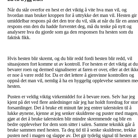
Når du står overfor en hest er det viktig å vite hva man vil, og
hvordan man bruker kroppen for å uttrykke det man vil. Hesten gir
umiddelbar respons på det den tror du vil, slik at når du får en anne
respons enn den du hadde forventet deg, må du tenke på nytt og
analysere hva du gjorde som ga den responsen fra hesten som du
faktisk fikk.
Hvis hesten blir skremt, og du blir redd fordi hesten blir redd, vil
situasjonen fort komme ut av kontroll. For hesten er det viktig at du
bevarer roen og dermed signaliserer at faren er over, eller at det ikk
er noe å være redd for. Da er det lettere å gjenvinne kontrollen og
oppnå det man vil, nemlig å ha en hyggelig opplevelse sammen me
hesten.
Pusten er veldig viktig virkemiddel for å bevare roen. Selv har jeg
kjent på det ved flere anledninger når jeg har holdt foredrag for stor
forsamlinger. Det å bruke ett minutt før jeg entrer talerstolen til å
lukke øynene, kjenne at jeg senker skuldrene og puster med magen
gjør at det å bruke talerstolen blir mindre skremmende og blir en
bedre opplevelser for dem som sitter i salen. Samme teknikk går å
bruke sammen med hesten. Ta deg tid til å senke skuldrene, trekke
pusten ned i magen og slappe av. Det gir tydelig signal til hesten at