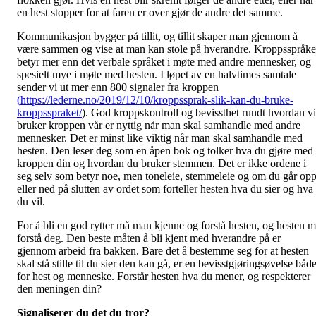
en hest stopper for at faren er over gjør de andre det samme.
Kommunikasjon bygger på tillit, og tillit skaper man gjennom å
være sammen og vise at man kan stole på hverandre. Kroppsspråke
betyr mer enn det verbale språket i møte med andre mennesker, og
spesielt mye i møte med hesten. I løpet av en halvtimes samtale
sender vi ut mer enn 800 signaler fra kroppen
(
https://lederne.no/2019/12/10/kroppssprak-slik-kan-du-bruke-
kroppsspraket/
). God kroppskontroll og bevissthet rundt hvordan vi
bruker kroppen vår er nyttig når man skal samhandle med andre
mennesker. Det er minst like viktig når man skal samhandle med
hesten. Den leser deg som en åpen bok og tolker hva du gjøre med
kroppen din og hvordan du bruker stemmen. Det er ikke ordene i
seg selv som betyr noe, men toneleie, stemmeleie og om du går op
eller ned på slutten av ordet som forteller hesten hva du sier og hva
du vil.
For å bli en god rytter må man kjenne og forstå hesten, og hesten 
forstå deg. Den beste måten å bli kjent med hverandre på er
gjennom arbeid fra bakken. Bare det å bestemme seg for at hesten
skal stå stille til du sier den kan gå, er en bevisstgjøringsøvelse båd
for hest og menneske. Forstår hesten hva du mener, og respekterer
den meningen din?
Signaliserer du det du tror?