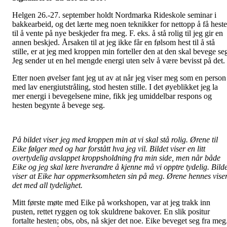
Helgen 26.-27. september holdt Nordmarka Rideskole seminar i
bakkearbeid, og det lærte meg noen teknikker for nettopp å få hest
til å vente på nye beskjeder fra meg. F. eks. å stå rolig til jeg gir en
annen beskjed. Årsaken til at jeg ikke får en følsom hest til å stå
stille, er at jeg med kroppen min forteller den at den skal bevege se
Jeg sender ut en hel mengde energi uten selv å være bevisst på det.
Etter noen øvelser fant jeg ut av at når jeg viser meg som en person
med lav energiutstråling, stod hesten stille. I det øyeblikket jeg la
mer energi i bevegelsene mine, fikk jeg umiddelbar respons og
hesten begynte å bevege seg.
På bildet viser jeg med kroppen min at vi skal stå rolig. Ørene til
Eike følger med og har forstått hva jeg vil. Bildet viser en litt
overtydelig avslappet kroppsholdning fra min side, men når både
Eike og jeg skal lære hverandre å kjenne må vi opptre tydelig. Bilde
viser at Eike har oppmerksomheten sin på meg. Ørene hennes vise
det med all tydelighet.
Mitt første møte med Eike på workshopen, var at jeg trakk inn
pusten, rettet ryggen og tok skuldrene bakover. En slik positur
fortalte hesten; obs, obs, nå skjer det noe. Eike beveget seg fra meg