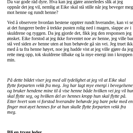
Da var gode råd dyre. Hva kan jeg gjøre annerledes slik at jeg
oppnår det jeg vil, nemlig at Eike skal stå stille når jeg beveger meg
mot henne og rundt henne?
Ved å observere hvordan hestene opptrer rundt hverandre, kan vi s
at det fungerer bedre å trekke pusten rolig ned i magen, slappe av i
skuldrene og ryggen. Da jeg gjorde det, fikk jeg den responsen jeg
ønsket. Eike forstod at jeg ikke forventet noe av henne, jeg ville ba
stå ved siden av henne uten at hun behøvde gå sin vei. Jeg truet ikk
med å ta fra henne høyet, noe jeg hadde vist at jeg ville gjøre da jeg
rette meg opp, tok skuldrene tilbake og la mye energi inn i kroppen
min.
På dette bildet viser jeg med all tydelighet at jeg vil at Eike skal
flytte forparten vekk fra meg. Jeg har lagt mye energi i bevegelsene
og bruker hendene mine til å vise henne både hvilken vei jeg vil hu
skal flytte seg, og hvilken del av hennes kropp hun skal flytte på.
Etter hvert som vi forstod hverandre behøvde jeg bare peke med en
finger mot øyet hennes for at hun skulle flytte forparten vekk fra
meg.
Bli en trygg leder