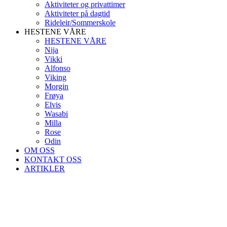
Aktiviteter og privattimer
Aktiviteter på dagtid
Rideleir/Sommerskole
HESTENE VÅRE
HESTENE VÅRE
Nija
Vikki
Alfonso
Viking
Morgin
Frøya
Elvis
Wasabi
Milla
Rose
Odin
OM OSS
KONTAKT OSS
ARTIKLER