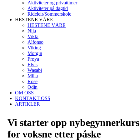
Aktiviteter og privattimer
Aktiviteter på dagtid
Rideleir/Sommerskole
HESTENE VÅRE
HESTENE VÅRE
Nija
Vikki
Alfonso
Viking
Morgin
Frøya
Elvis
Wasabi
Milla
Rose
Odin
OM OSS
KONTAKT OSS
ARTIKLER
Vi starter opp nybegynnerkurs
for voksne etter påske