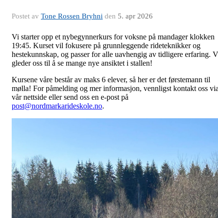
Postet av
Tone Rossen Bryhni
den
5. apr 2026
Vi starter opp et nybegynnerkurs for voksne på mandager klokken
19:45. Kurset vil fokusere på grunnleggende rideteknikker og
hestekunnskap, og passer for alle uavhengig av tidligere erfaring. V
gleder oss til å se mange nye ansiktet i stallen!
Kursene våre består av maks 6 elever, så her er det førstemann til
mølla! For påmelding og mer informasjon, vennligst kontakt oss vi
vår nettside eller send oss en e-post på
post@nordmarkarideskole.no
.