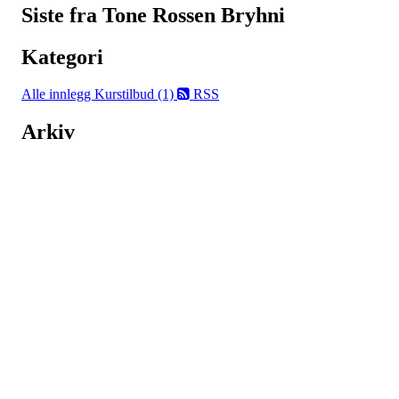
Siste fra Tone Rossen Bryhni
Kategori
Alle innlegg
Kurstilbud (1)
RSS
Arkiv
Nordmarka Rideskole
Elveliveien 21, 0758 OSLO
Org. nr.: 914 156 645
+ 47 916 74 555
post@nordmarkarideskole.no