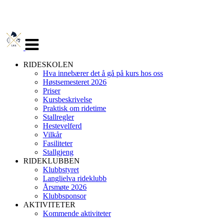
Veksle
navigasjon
RIDESKOLEN
Hva innebærer det å gå på kurs hos oss
Høstsemesteret 2026
Priser
Kursbeskrivelse
Praktisk om ridetime
Stallregler
Hestevelferd
Vilkår
Fasiliteter
Stallgjeng
RIDEKLUBBEN
Klubbstyret
Langlielva rideklubb
Årsmøte 2026
Klubbsponsor
AKTIVITETER
Kommende aktiviteter