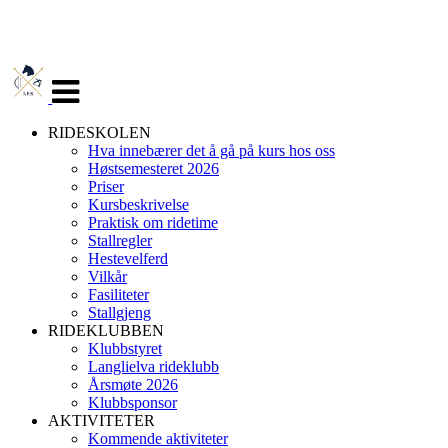
Veksle
navigasjon
RIDESKOLEN
Hva innebærer det å gå på kurs hos oss
Høstsemesteret 2026
Priser
Kursbeskrivelse
Praktisk om ridetime
Stallregler
Hestevelferd
Vilkår
Fasiliteter
Stallgjeng
RIDEKLUBBEN
Klubbstyret
Langlielva rideklubb
Årsmøte 2026
Klubbsponsor
AKTIVITETER
Kommende aktiviteter