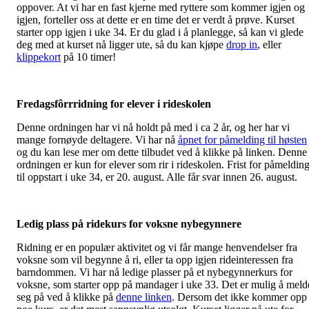
oppover. At vi har en fast kjerne med ryttere som kommer igjen og
igjen, forteller oss at dette er en time det er verdt å prøve. Kurset
starter opp igjen i uke 34. Er du glad i å planlegge, så kan vi glede
deg med at kurset nå ligger ute, så du kan kjøpe
drop in
, eller
klippekort
på 10 timer!
Fredagsfôrrridning for elever i rideskolen
Denne ordningen har vi nå holdt på med i ca 2 år, og her har vi
mange fornøyde deltagere. Vi har nå
åpnet for påmelding til høsten
og du kan lese mer om dette tilbudet ved å klikke på linken. Denne
ordningen er kun for elever som rir i rideskolen. Frist for påmeldin
til oppstart i uke 34, er 20. august. Alle får svar innen 26. august.
Ledig plass på ridekurs for voksne nybegynnere
Ridning er en populær aktivitet og vi får mange henvendelser fra
voksne som vil begynne å ri, eller ta opp igjen rideinteressen fra
barndommen. Vi har nå ledige plasser på et nybegynnerkurs for
voksne, som starter opp på mandager i uke 33. Det er mulig å meld
seg på ved å klikke på
denne linken
. Dersom det ikke kommer opp