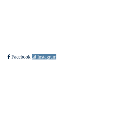
Elveliveien 21, 0758 OSLO
Org. nr.: 818 330 782
post@langlielvarideklubb.no
Facebook
Instagram