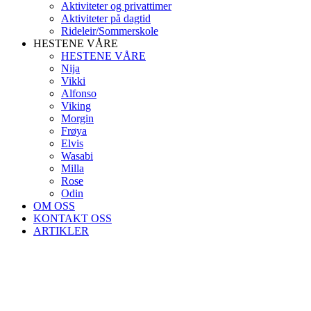
Aktiviteter og privattimer
Aktiviteter på dagtid
Rideleir/Sommerskole
HESTENE VÅRE
HESTENE VÅRE
Nija
Vikki
Alfonso
Viking
Morgin
Frøya
Elvis
Wasabi
Milla
Rose
Odin
OM OSS
KONTAKT OSS
ARTIKLER