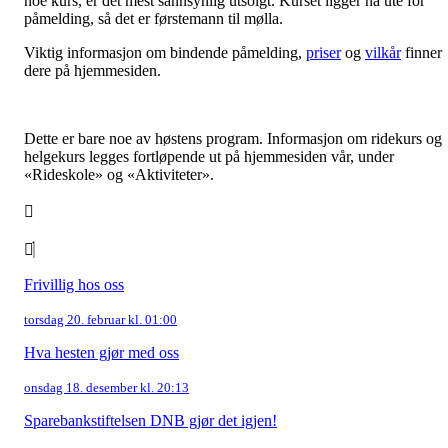
noe kurs, er det mest sannsynlig utsolgt. Kurset ligger nå ute for
påmelding, så det er førstemann til mølla.
Viktig informasjon om bindende påmelding,
priser
og
vilkår
finner
dere på hjemmesiden.
Dette er bare noe av høstens program. Informasjon om ridekurs og
helgekurs legges fortløpende ut på hjemmesiden vår, under
«Rideskole» og «Aktiviteter».
Frivillig hos oss
torsdag 20. februar kl. 01:00
Hva hesten gjør med oss
onsdag 18. desember kl. 20:13
Sparebankstiftelsen DNB gjør det igjen!