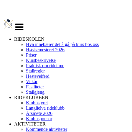
Veksle
navigasjon
RIDESKOLEN
Hva innebærer det å gå på kurs hos oss
Høstsemesteret 2026
Priser
Kursbeskrivelse
Praktisk om ridetime
Stallregler
Hestevelferd
Vilkår
Fasiliteter
Stallgjeng
RIDEKLUBBEN
Klubbstyret
Langlielva rideklubb
Årsmøte 2026
Klubbsponsor
AKTIVITETER
Kommende aktiviteter