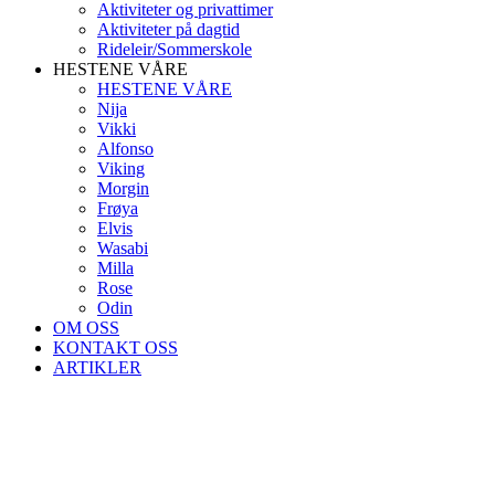
Aktiviteter og privattimer
Aktiviteter på dagtid
Rideleir/Sommerskole
HESTENE VÅRE
HESTENE VÅRE
Nija
Vikki
Alfonso
Viking
Morgin
Frøya
Elvis
Wasabi
Milla
Rose
Odin
OM OSS
KONTAKT OSS
ARTIKLER