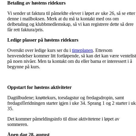
Betaling av høstens ridekurs
Vi sender ut faktura til påmeldte elever i løpet av uke 26, så se etter
denne i mailboksen. Merk at du må ta kontakt med oss om
delbetaling og klubbmedlemskap, så vi kan registrere dette så dere
får rett faktura/pris.
Ledige plasser på høstens ridekurs
Oversikt over ledige kurs ser du i
timeplanen
. Ettersom
henvendelser kommer litt fortløpende, så kan det kan være ventelis
på noen nivåer. Men ta kontakt om du eller barna er interessert i å
begynne på kurs.
Oppstart for høstens aktiviteter
Dagtilbudene; knøttekurs, torsdagstur og fredagsdropin, samt
fredagsfôrridningen starter igjen i uke 34. Sprang 1 og 2 starter i uk
35.
Det kommer påmeldingsinfo til disse aktivitetene i løpet av
sommeren.
Åpen dag 28. august