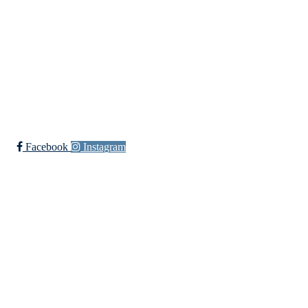
Langlielva Rideklubb
Elveliveien 21, 0758 OSLO
Org. nr.: 818 330 782
post@langlielvarideklubb.no
Facebook
Instagram