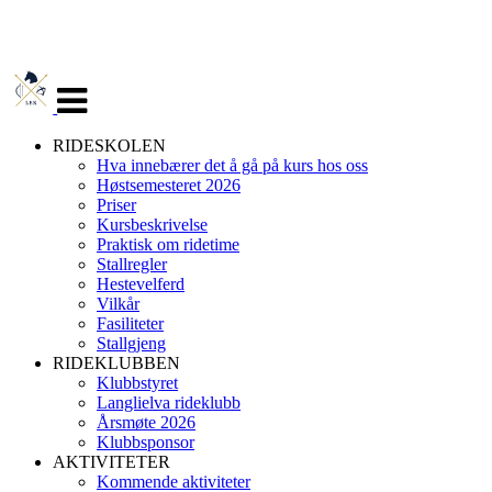
Veksle
navigasjon
RIDESKOLEN
Hva innebærer det å gå på kurs hos oss
Høstsemesteret 2026
Priser
Kursbeskrivelse
Praktisk om ridetime
Stallregler
Hestevelferd
Vilkår
Fasiliteter
Stallgjeng
RIDEKLUBBEN
Klubbstyret
Langlielva rideklubb
Årsmøte 2026
Klubbsponsor
AKTIVITETER
Kommende aktiviteter