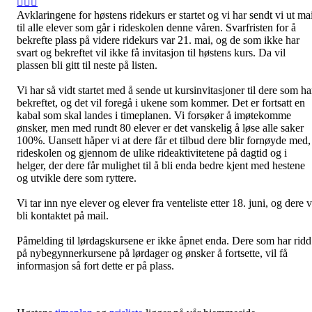
Avklaringene for høstens ridekurs er startet og vi har sendt vi ut mai
til alle elever som går i rideskolen denne våren. Svarfristen for å
bekrefte plass på videre ridekurs var 21. mai, og de som ikke har
svart og bekreftet vil ikke få invitasjon til høstens kurs. Da vil
plassen bli gitt til neste på listen.
Vi har så vidt startet med å sende ut kursinvitasjoner til dere som ha
bekreftet, og det vil foregå i ukene som kommer. Det er fortsatt en
kabal som skal landes i timeplanen. Vi forsøker å imøtekomme
ønsker, men med rundt 80 elever er det vanskelig å løse alle saker
100%. Uansett håper vi at dere får et tilbud dere blir fornøyde med, 
rideskolen og gjennom de ulike rideaktivitetene på dagtid og i
helger, der dere får mulighet til å bli enda bedre kjent med hestene
og utvikle dere som ryttere.
Vi tar inn nye elever og elever fra venteliste etter 18. juni, og dere v
bli kontaktet på mail.
Påmelding til lørdagskursene er ikke åpnet enda. Dere som har ridd
på nybegynnerkursene på lørdager og ønsker å fortsette, vil få
informasjon så fort dette er på plass.