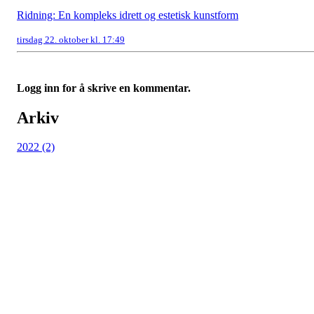
Ridning: En kompleks idrett og estetisk kunstform
tirsdag 22. oktober kl. 17:49
Logg inn for å skrive en kommentar.
Arkiv
2022 (2)
Nordmarka Rideskole
Elveliveien 21, 0758 OSLO
Org. nr.: 914 156 645
+ 47 916 74 555