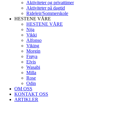
Aktiviteter og privattimer
Aktiviteter på dagtid
Rideleir/Sommerskole
HESTENE VÅRE
HESTENE VÅRE
Nija
Vikki
Alfonso
Viking
Morgin
Frøya
Elvis
Wasabi
Milla
Rose
Odin
OM OSS
KONTAKT OSS
ARTIKLER